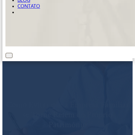
BLOG
CONTATO
Como Evitar que a Empresa Familiar
se Torne Refém do Próprio
Patrimônio