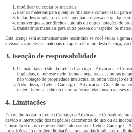
modificar ou copiar os materiais;
usar os materiais para qualquer finalidade comercial ou para 
tentar descompilar ou fazer engenharia reversa de qualquer s
remover quaisquer direitos autorais ou outras notações de pro
transferir os materiais para outra pessoa ou ‘espelhe’ os mater
Esta licença será automaticamente rescindida se você violar alguma
a visualização desses materiais ou após o término desta licença, vo
3. Isenção de responsabilidade
Os materiais no site da Letícia Camargo – Advocacia e Consul
implícitas, e, por este meio, isenta e nega todas as outras ga
não violação de propriedade intelectual ou outra violação de di
Além disso, o Letícia Camargo – Advocacia e Consultoria não g
materiais em seu site ou de outra forma relacionado a esses mat
4. Limitações
Em nenhum caso o Letícia Camargo – Advocacia e Consultoria ou seus
devido a interrupção dos negócios) decorrentes do uso ou da incap
Consultoria ou um representante autorizado da Letícia Camargo – Ad
jurisdições não permitem limitações em garantias implícitas, ou limi