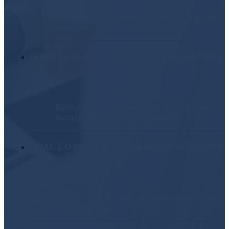
Documentos pessoais e comprovação de víncul
advogado.
COMO É CALCULADA A PENSÃO ALIMENTÍCIA
Baseia-se na necessidade da criança e na capac
busque orientação especializada.
QUAL É O PROCESSO PARA RECONHECIMENTO
Inclui exame de DNA e processo judicial; um es
corretamente.