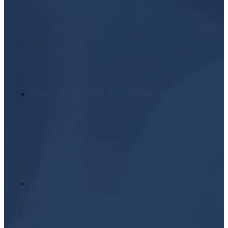
COMO FUNCIONA A GUARDA COMPARTILHAD
A guarda compartilhada garante que ambos os 
filhos; consulte um especialista.
O QUE É NECESSÁRIO PARA DAR ENTRADA EM
DIVÓRCIO?