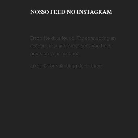
NOSSO FEED NO INSTAGRAM
Error: No data found, Try connecting an
account first and make sure you have
posts on your account.
Error: Error validating application