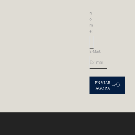
N
O
M
E:
E-Mail:
ENVIAR
AGORA